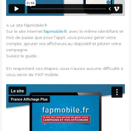
4 Le site fapmobile.fr
Sur le site internet
fapmobile.fr
, avec le même identifiant et
mot de passe que pour l’appli, vous pouvez gérer votre
compte, ajouter vos afficheurs au dispositif et piloter votre
campagne.
Suivez le guide…
En respectant ces étapes, vous n’aurez aucune difficulté à
vous servir de FAP mobile.