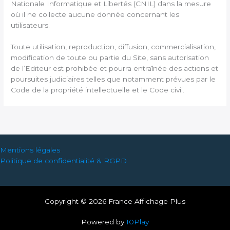
Nationale Informatique et Libertés (CNIL) dans la mesure
où il ne collecte aucune donnée concernant les
utilisateurs.
Toute utilisation, reproduction, diffusion, commercialisation,
modification de toute ou partie du Site, sans autorisation
de l’Editeur est prohibée et pourra entraînée des actions et
poursuites judiciaires telles que notamment prévues par le
Code de la propriété intellectuelle et le Code civil.
Mentions légales
Politique de confidentialité & RGPD
Copyright © 2026 France Affichage Plus
Powered by
10Play