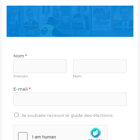
Nom
*
Prénom
Nom
E-mail
*
C
Je souhaite recevoir le guide des élections
a
s
e